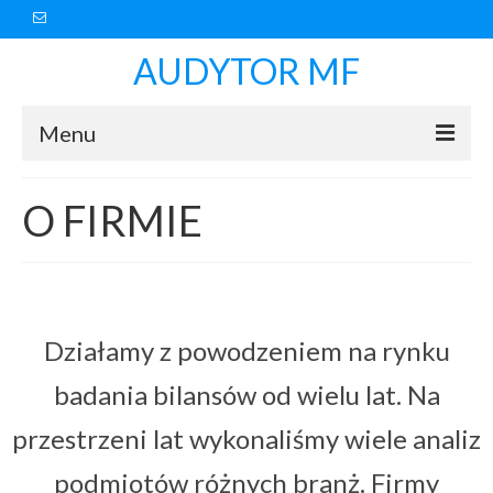
AUDYTOR MF
Menu
O FIRMIE
O FIRMIE
OFERTA
POLECAMY
KONTAKT
Działamy z powodzeniem na rynku
Polityka prywatności
badania bilansów od wielu lat. Na
przestrzeni lat wykonaliśmy wiele analiz
podmiotów różnych branż. Firmy